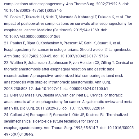
complications after esophagectomy. Ann Thorac Surg. 2002;73:922-6. doi:
10.1016/S0003- 4975(01)03584-6
20. Booka E, Takeuchi H, Nishi T, Matsuda S, Kaburagi T, Fukuda K, et al. The
impact of postoperative complications on survivals after esophagectomy for
esophageal cancer. Medicine (Baltimore). 2015;94:e1369. doi:
10.1097/MD.0000000000001369
21. Paulus E, Ripat C, Koshenkov V, Prescott AT, Sethi K, Stuart H, et al.
Esophagectomy for cancer in octogenarians: Should we do it? Langenbecks
Arch Surg. 2017;402:539-45. doi: 10.1007/s00423-017-1573-x
22. Walther B, Johansson J, Johnsson F, von Holstein CS, Zilling T. Cervical or
thoracic anastomosis after esophageal resection and gastric tube
reconstruction: A prospective randomized trial comparing sutured neck
anastomosis with stapled intrathoracic anastomosis. Ann Surg.
2003;238:803-12. doi: 10.1097/01. sla.0000098624.04100.b1
23. Biere SS, Maas KW, Cuesta MA, van der Peet DL. Cervical or thoracic
anastomosis after esophagectomy for cancer: A systematic review and meta-
analysis. Dig Surg. 2011;28:29-35. doi: 10.1159/000322014
24. Collard JM, Romagnoli R, Goncette L, Otte JB, Kestens PJ. Terminalized
semimechanical side-to-side suture technique for cervical
esophagogastrostomy. Ann Thorac Surg. 1998;65:814-7. doi: 10.1016/S0003-
4975(97)01384-2