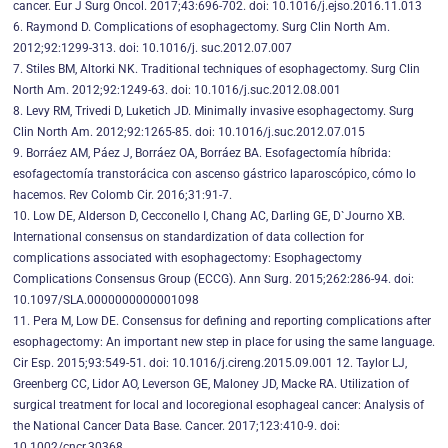
cancer. Eur J Surg Oncol. 2017;43:696-702. doi: 10.1016/j.ejso.2016.11.013
6. Raymond D. Complications of esophagectomy. Surg Clin North Am.
2012;92:1299-313. doi: 10.1016/j. suc.2012.07.007
7. Stiles BM, Altorki NK. Traditional techniques of esophagectomy. Surg Clin
North Am. 2012;92:1249-63. doi: 10.1016/j.suc.2012.08.001
8. Levy RM, Trivedi D, Luketich JD. Minimally invasive esophagectomy. Surg
Clin North Am. 2012;92:1265-85. doi: 10.1016/j.suc.2012.07.015
9. Borráez AM, Páez J, Borráez OA, Borráez BA. Esofagectomía híbrida:
esofagectomía transtorácica con ascenso gástrico laparoscópico, cómo lo
hacemos. Rev Colomb Cir. 2016;31:91-7.
10. Low DE, Alderson D, Cecconello I, Chang AC, Darling GE, D`Journo XB.
International consensus on standardization of data collection for
complications associated with esophagectomy: Esophagectomy
Complications Consensus Group (ECCG). Ann Surg. 2015;262:286-94. doi:
10.1097/SLA.0000000000001098
11. Pera M, Low DE. Consensus for defining and reporting complications after
esophagectomy: An important new step in place for using the same language.
Cir Esp. 2015;93:549-51. doi: 10.1016/j.cireng.2015.09.001 12. Taylor LJ,
Greenberg CC, Lidor AO, Leverson GE, Maloney JD, Macke RA. Utilization of
surgical treatment for local and locoregional esophageal cancer: Analysis of
the National Cancer Data Base. Cancer. 2017;123:410-9. doi:
10.1002/cncr.30368