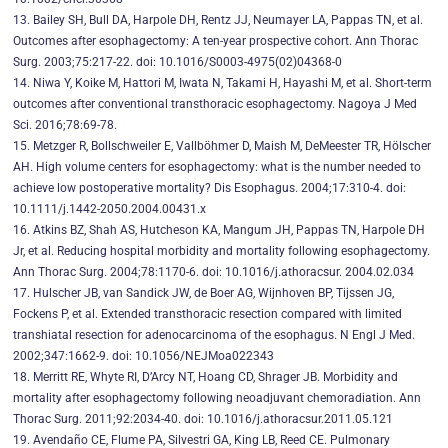
13. Bailey SH, Bull DA, Harpole DH, Rentz JJ, Neumayer LA, Pappas TN, et al.
Outcomes after esophagectomy: A ten-year prospective cohort. Ann Thorac
Surg. 2003;75:217-22. doi: 10.1016/S0003-4975(02)04368-0
14. Niwa Y, Koike M, Hattori M, Iwata N, Takami H, Hayashi M, et al. Short-term
outcomes after conventional transthoracic esophagectomy. Nagoya J Med
Sci. 2016;78:69-78.
15. Metzger R, Bollschweiler E, Vallböhmer D, Maish M, DeMeester TR, Hölscher
AH. High volume centers for esophagectomy: what is the number needed to
achieve low postoperative mortality? Dis Esophagus. 2004;17:310-4. doi:
10.1111/j.1442-2050.2004.00431.x
16. Atkins BZ, Shah AS, Hutcheson KA, Mangum JH, Pappas TN, Harpole DH
Jr, et al. Reducing hospital morbidity and mortality following esophagectomy.
Ann Thorac Surg. 2004;78:1170-6. doi: 10.1016/j.athoracsur. 2004.02.034
17. Hulscher JB, van Sandick JW, de Boer AG, Wijnhoven BP, Tijssen JG,
Fockens P, et al. Extended transthoracic resection compared with limited
transhiatal resection for adenocarcinoma of the esophagus. N Engl J Med.
2002;347:1662-9. doi: 10.1056/NEJMoa022343
18. Merritt RE, Whyte RI, D’Arcy NT, Hoang CD, Shrager JB. Morbidity and
mortality after esophagectomy following neoadjuvant chemoradiation. Ann
Thorac Surg. 2011;92:2034-40. doi: 10.1016/j.athoracsur.2011.05.121
19. Avendaño CE, Flume PA, Silvestri GA, King LB, Reed CE. Pulmonary