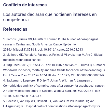
Conflicto de intereses
Los autores declaran que no tienen intereses en
competencia.
Referencias
1. Barrios E, Sierra MS, Musetti C, Forman D. The burden of oesophageal
cancer in Central and South America. Cancer Epidemiol.
2016;44(Suppl.1):S53-61. doi: 10.1016/j.canep.2016.03.013
2. Malhotra GK, Yanala U, Ravipati A, Follet M, Vijayakumar M, Are C. Global
trends in esophageal cancer.
J Surg Oncol. 2017;115:564-79. doi: 10.1002/jso.24592 3. Gupta B, Kumar N.
Worldwide incidence, mortality and time trends for cancer of the oesophagus.
Eur J Cancer Prev. 2017;26:107-118. doi: 10.1097/ CEJ.0000000000000249
4. Backemar L, Lagergren P, Djärv T, Johar A, Wikman A, Lagergren J.
Comorbidities and risk of complications after surgery for esophageal cancer:
A nationwide cohort study in Sweden. World J Surg. 2015;39:2282-8. doi:
10.1007/s00268-015-3093-6
5. Goense L, van Dijk WA, Govaert JA, van Rossum PS, Ruurda JP, van
Hillegersberg R. Hospital costs of complications after esophagectomy for