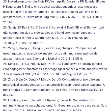
25. Haverkamp L, van der Sluis PC, Verhage RJ, Siersema PD, Ruurda JP, van
Hillegersberg R. End-to-end cervical esophagogastric anastomoses are
associated with a higher number of strictures compared with end-toside
anastomoses. J Gastrointest Surg. 2013;17:872-6. doi: 10.1007/s11605-013-
2159-8
26. Saluja SS, Ray S, Pal S, Sanyal S, Agrawal N, Dash NR, et al. Randomized
trial comparing side-to-side stapled and hand-sewn esophagogastric
anastomosis in neck. J Gastrointest Surg. 2012;16:1287-95. doi:
10.1007/s11605-012-1885-7
27. Yang L, Zheng YF, Jiang JQ, Yu YK, Li W, Zheng XS. Comparison of
esophagogastric side-to-side anastomosis and hand- sewn end-to-side
anastomosis in neck. Chongqing Medicine 2012;41:3155-6.
28. Deng XF, Liu QX, Zhou D, Min JX, Dai JG. Hand-sewn vs linearly stapled
esophagogastric anastomosis for esophageal cancer: A meta-analysis. World
J Gastroenterol. 2015;21:4757-64. doi: 10.3748/wjg.v21.i15.4757
29. Zhou D, Liu QX, Deng XF, Min JX, Dai JG. Comparison of two different
mechanical esophagogastric anastomosis in esophageal cancer patients: A
meta-analysis. J Cardiothorac Surg. 2015;10:67. doi: 10.1186/s13019-015-
0271-4
30. Findlay L, Yao C, Bennett DH, Byrom R, Davies N. Non-inferiority of
minimally invasive oesophagectomy: An 8-year retrospective case series. Surg
Endosc. 2017;31:3681-9. doi: 10.1007/s00464-016-5406-8.