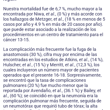
Nuestra mortalidad fue de 6,7 %, mucho mayor a la
encontrada por Niwa,
et al
., (0 %) y más acorde con
los hallazgos de Metzger,
et al
., (18 % en menos de 5
casos por año y 4.9 % en más de 20 casos por año).
que puede estar asociado a la realización de los
procedimientos en un centro de tratamiento para el
cáncer 13-15.
La complicación más frecuente fue la fuga de la
anastomosis (30 %), cifra muy por encima de las
encontradas en los estudios de Atkins,
et al
., (14 %),
Hulscher,
et al
., (15 %) y Merritt,
et al
., (12,3 %), los
cuales incluyeron un número mayor de pacientes
operados que el presente 16-18. Sorpresivamente,
se encontró que la tasa de complicaciones
pulmonares (20 %) fue mucho menor que la
reportada por Avendaño,
et al
., (36.1 %) y Bailey,
et
al
., (60 %); se coincidió en que la neumonía era la
complicación pulmonar más frecuente, seguida de
un neumotórax que requirió tubo de tórax; la alta