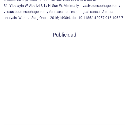
31. Yibulayin W, Abulizi S, Lv H, Sun W. Minimally invasive oesophagectomy
versus open esophagectomy for resectable esophageal cancer: A meta-
analysis. World J Surg Oncol. 2016;14:304. doi: 10.1186/s12957-016-1062-7
Publicidad