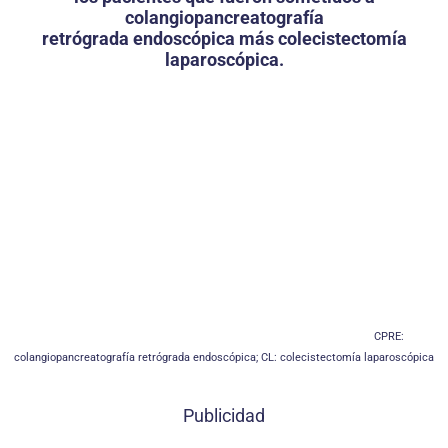
colangiopancreatografía
retrógrada endoscópica más colecistectomía
laparoscópica.
CPRE:
colangiopancreatografía retrógrada endoscópica; CL: colecistectomía laparoscópica
Publicidad