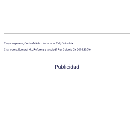
Cirujano general, Centro Médico Imbanaco, Cali, Colombia
Citar como: Esmeral M. ¿Reforma a la salud? Rev Colomb Cir. 2014;29:5-6.
Publicidad