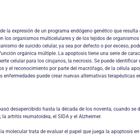
de la expresión de un programa endógeno genético que resulta en
 en los organismos multicelulares y de los tejidos de organism
anismo de suicido celular, ya sea por defecto o por exceso, podr
isfunción orgánica múltiple. La apoptosis tiene una serie de carac
te celular para los cirujanos, la necrosis. Se puede identifica
 y el reconocimiento por parte del macrófago, de la célula apop
s enfermedades puede crear nuevas alternativas terapéuticas en
só desapercibido hasta la década de los noventa, cuando se de
la artritis reumatoidea, el SIDA y el Alzheimer.
ía molecular trata de evaluar el papel que juega la apoptosis en