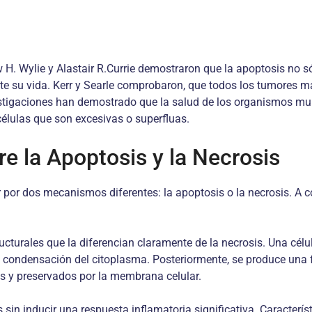
 H. Wylie y Alastair R.Currie demostraron que la apoptosis no só
e su vida. Kerr y Searle comprobaron, que todos los tumores 
vestigaciones han demostrado que la salud de los organismos mu
 células que son excesivas o superfluas.
re la Apoptosis y la Necrosis
 por dos mecanismos diferentes: la apoptosis o la necrosis. A c
turales que la diferencian claramente de la necrosis. Una célul
 condensación del citoplasma. Posteriormente, se produce una 
s y preservados por la membrana celular.
sin inducir una respuesta inflamatoria significativa. Caracterís