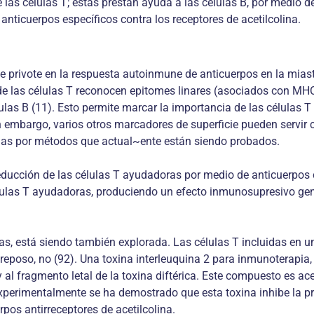
 las células T; éstas prestan ayuda a las células B, por medio d
e anticuerpos específicos contra los receptores de acetilcolina.
 privote en la respuesta autoinmune de anticuerpos en la miasten
de las células T reconocen epitomes linares (asociados con MHC
las B (11). Esto permite marcar la importancia de las células T 
in embargo, varios otros marcadores de superficie pueden servir
idas por métodos que actual~ente están siendo probados.
reducción de las células T ayudadoras por medio de anticuerpos 
células T ayudadoras, produciendo un efecto inmunosupresivo ge
adas, está siendo también explorada. Las células T incluidas en 
 reposo, no (92). Una toxina interleuquina 2 para inmunoterapia,
 al fragmento letal de la toxina diftérica. Este compuesto es ac
Experimentalmente se ha demostrado que esta toxina inhibe la pro
pos antirreceptores de acetilcolina.