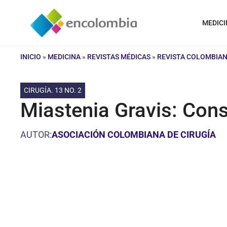
Saltar
al
MEDICI
contenido
INICIO
»
MEDICINA
»
REVISTAS MÉDICAS
»
REVISTA COLOMBIAN
CIRUGÍA. 13 NO. 2
Miastenia Gravis: Con
AUTOR:
ASOCIACIÓN COLOMBIANA DE CIRUGÍA