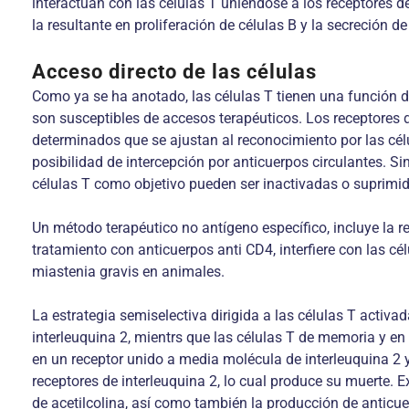
interactúan con las células T uniéndose a los receptores de
la resultante en proliferación de células B y la secreción d
Acceso directo de las células
Como ya se ha anotado, las células T tienen una función de
son susceptibles de accesos terapéuticos. Los receptores 
determinados que se ajustan al reconocimiento por las célu
posibilidad de intercepción por anticuerpos circulantes. S
células T como objetivo pueden ser inactivadas o suprim
Un método terapéutico no antígeno específico, incluye la 
tratamiento con anticuerpos anti CD4, interfiere con las 
miastenia gravis en animales.
La estrategia semiselectiva dirigida a las células T activ
interleuquina 2, mientrs que las células T de memoria y en
en un receptor unido a media molécula de interleuquina 2 y
receptores de interleuquina 2, lo cual produce su muerte. 
de acetilcolina, así como también la producción de anticuer