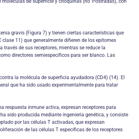
e moléculas de superficie y citoquinas (no ‘Postradas), con
ia gravis (Figura 7) y tienen ciertas características que
 clase 11) que generalmente difieren de los epítomes
a través de sus receptores, mientras se reduce la
 como directores semiespecíficos para ser blanco. Las
contra la molécula de superficia ayudadora (CD4) (14). El
neral que ha sido usado experimentalmente para tratar
una respuesta inmune activa, expresan receptores para
 ha sido producida mediante ingeniería genética, y consiste
eptado por las células T activadas, que expresan
liferación de las células T específicas de los receptores