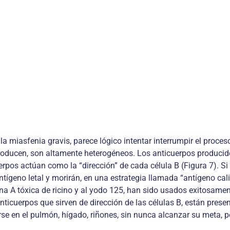
a miasfenia gravis, parece lógico intentar interrumpir el proce
 producen, son altamente heterogéneos. Los anticuerpos producid
uerpos actúan como la “dirección” de cada célula B (Figura 7). S
 antígeno letal y morirán, en una estrategia llamada “antígeno c
a A tóxica de ricino y al yodo 125, han sido usados exitosament
icuerpos que sirven de dirección de las células B, están present
 en el pulmón, hígado, riñones, sin nunca alcanzar su meta, pe