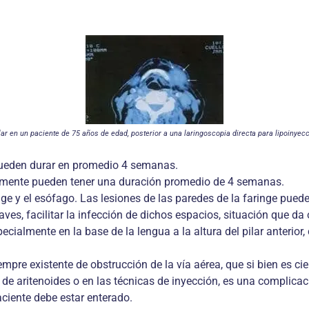
ar en un paciente de 75 años de edad, posterior a una laringoscopia directa para lipoinyec
 pueden durar en promedio 4 semanas.
ualmente pueden tener una duración promedio de 4 semanas.
nge y el esófago. Las lesiones de las paredes de la faringe puede
ves, facilitar la infección de dichos espacios, situación que d
cialmente en la base de la lengua a la altura del pilar anterior, 
mpre existente de obstrucción de la vía aérea, que si bien es ci
 de aritenoides o en las técnicas de inyección, es una complicac
aciente debe estar enterado.