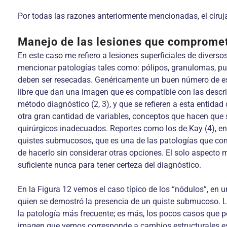
Por todas las razones anteriormente mencionadas, el ciruja
Manejo de las lesiones que compromet
En este caso me refiero a lesiones superficiales de dive
mencionar patologías tales como: pólipos, granulomas, 
deben ser resecadas. Genéricamente un buen número de esta
libre que dan una imagen que es compatible con las descri
método diagnóstico (2, 3), y que se refieren a esta entida
otra gran cantidad de variables, conceptos que hacen que 
quirúrgicos inadecuados. Reportes como los de Kay (4), e
quistes submucosos, que es una de las patologías que con
de hacerlo sin considerar otras opciones. El solo aspecto ma
suficiente nunca para tener certeza del diagnóstico.
En la Figura 12 vemos el caso típico de los “nódulos”, en 
quien se demostró la presencia de un quiste submucoso. La 
la patología más frecuente; es más, los pocos casos que po
imagen que vemos corresponde a cambios estructurales esp