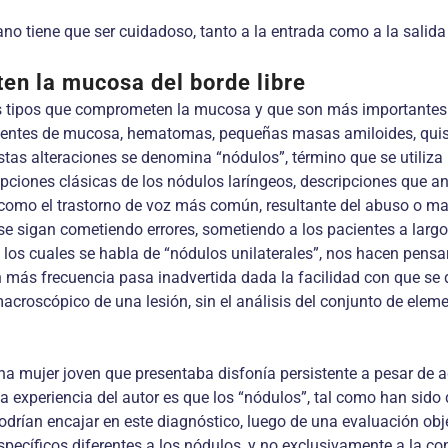
no tiene que ser cuidadoso, tanto a la entrada como a la salida 
en la mucosa del borde libre
rsos tipos que comprometen la mucosa y que son más importantes
puentes de mucosa, hematomas, pequeñas masas amiloides, qui
s alteraciones se denomina “nódulos”, término que se utiliza i
pciones clásicas de los nódulos laríngeos, descripciones que an
d como el trastorno de voz más común, resultante del abuso o ma
se sigan cometiendo errores, sometiendo a los pacientes a larg
n los cuales se habla de “nódulos unilaterales”, nos hacen pen
 más frecuencia pasa inadvertida dada la facilidad con que se
croscópico de una lesión, sin el análisis del conjunto de element
una mujer joven que presentaba disfonía persistente a pesar de
experiencia del autor es que los “nódulos”, tal como han sido d
drían encajar en este diagnóstico, luego de una evaluación obje
ecíficos diferentes a los nódulos, y no exclusivamente a la co