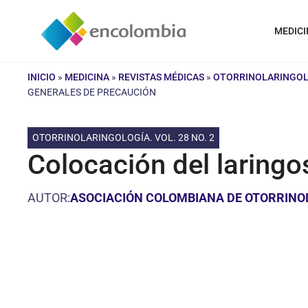
Saltar
al
MEDICI
contenido
INICIO
»
MEDICINA
»
REVISTAS MÉDICAS
»
OTORRINOLARINGOLO
GENERALES DE PRECAUCIÓN
OTORRINOLARINGOLOGÍA. VOL. 28 NO. 2
Colocación del laring
AUTOR:
ASOCIACIÓN COLOMBIANA DE OTORRINOLA