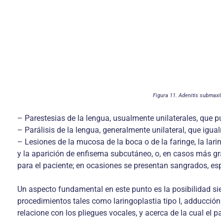
Figura 11. Adenitis submaxil
– Parestesias de la lengua, usualmente unilaterales, que
– Parálisis de la lengua, generalmente unilateral, que ig
– Lesiones de la mucosa de la boca o de la faringe, la lari
y la aparición de enfisema subcutáneo, o, en casos más gra
para el paciente; en ocasiones se presentan sangrados, espe
Un aspecto fundamental en este punto es la posibilidad sie
procedimientos tales como laringoplastia tipo I, adducción
relacione con los pliegues vocales, y acerca de la cual el p