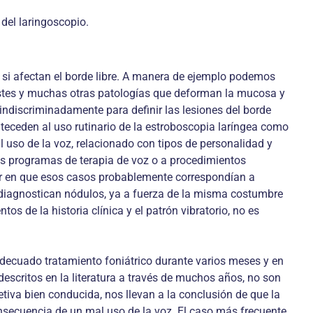
del laringoscopio.
 si afectan el borde libre. A manera de ejemplo podemos
stes y muchas otras patologías que deforman la mucosa y
ndiscriminadamente para definir las lesiones del borde
teceden al uso rutinario de la estroboscopia laríngea como
l uso de la voz, relacionado con tipos de personalidad y
os programas de terapia de voz o a procedimientos
sar en que esos casos probablemente correspondían a
 diagnostican nódulos, ya a fuerza de la misma costumbre
os de la historia clínica y el patrón vibratorio, no es
 adecuado tratamiento foniátrico durante varios meses y en
escritos en la literatura a través de muchos años, no son
tiva bien conducida, nos llevan a la conclusión de que la
nsecuencia de un mal uso de la voz. El caso más frecuente