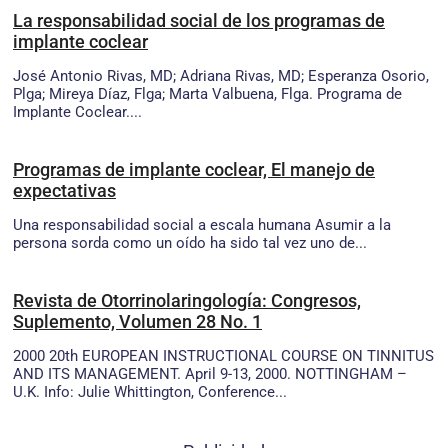
La responsabilidad social de los programas de
implante coclear
José Antonio Rivas, MD; Adriana Rivas, MD; Esperanza Osorio,
Plga; Mireya Díaz, Flga; Marta Valbuena, Flga. Programa de
Implante Coclear....
Programas de implante coclear, El manejo de
expectativas
Una responsabilidad social a escala humana Asumir a la
persona sorda como un oído ha sido tal vez uno de...
Revista de Otorrinolaringología: Congresos,
Suplemento, Volumen 28 No. 1
2000 20th EUROPEAN INSTRUCTIONAL COURSE ON TINNITUS
AND ITS MANAGEMENT. April 9-13, 2000. NOTTINGHAM –
U.K. Info: Julie Whittington, Conference...