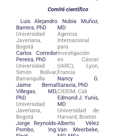
Comité científico
Luis Alejandro
Nubia Muñoz,
Barrera, PhD
MD
Universidad
Agencia
Javeriana,
Internacional
Bogotá
para
Carlos Corredor
Investigación
Pereira, PhD
en Cáncer
Universidad
(IARC), Lyon,
Simón Bolívar,
Francia
Barranquilla
Nancy G.
Jaime Bernal
Saravia, PhD
Villegas, MD,
CIDEIM, Cali
PhD
Edmond J. Yunis,
Universidad
MD
Javeriana,
Universidad de
Bogotá
Harvard, Boston
Jorge Reynolds-
Alberto Vélez
Pombo, Ing.
Van Meerbeke,
Elect
MD, MSc