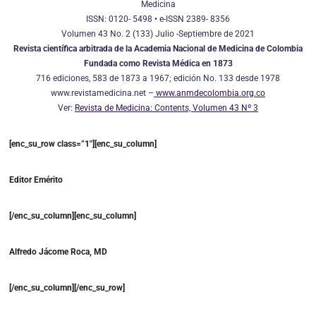
Medicina
ISSN: 0120- 5498 • e-ISSN 2389- 8356
Volumen 43 No. 2 (133) Julio -Septiembre de 2021
Revista científica arbitrada de la Academia Nacional de Medicina de Colombia
Fundada como Revista Médica en 1873
716 ediciones, 583 de 1873 a 1967; edición No. 133 desde 1978
www.revistamedicina.net –
www.anmdecolombia.org.co
Ver:
Revista de Medicina: Contents, Volumen 43 Nº 3
[enc_su_row class=”1″][enc_su_column]
Editor Emérito
[/enc_su_column][enc_su_column]
Alfredo Jácome Roca, MD
[/enc_su_column][/enc_su_row]