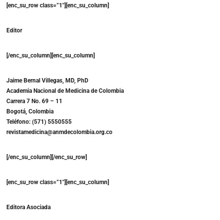
[enc_su_row class=”1″][enc_su_column]
Editor
[/enc_su_column][enc_su_column]
Jaime Bernal Villegas, MD, PhD
Academia Nacional de Medicina de Colombia
Carrera 7 No. 69 – 11
Bogotá, Colombia
Teléfono: (571) 5550555
revistamedicina@anmdecolombia.org.co
[/enc_su_column][/enc_su_row]
[enc_su_row class=”1″][enc_su_column]
Editora Asociada