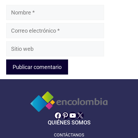
Nombre
Correo
electrónico
Sitio
web
Facebook
Pinterest
YouTube
X
QUIÉNES SOMOS
CONTÁCTANOS