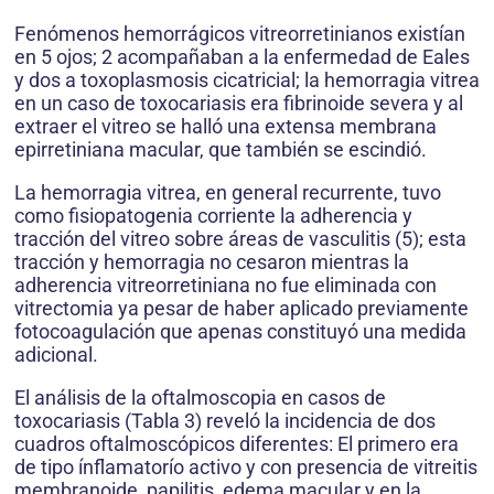
Fenómenos hemorrágicos vitreorretinianos existían
en 5 ojos; 2 acompañaban a la enfermedad de Eales
y dos a toxoplasmosis cicatricial; la hemorragia vitrea
en un caso de toxocariasis era fibrinoide severa y al
extraer el vitreo se halló una extensa membrana
epirretiniana macular, que también se escindió.
La hemorragia vitrea, en general recurrente, tuvo
como fisiopatogenia corriente la adherencia y
tracción del vitreo sobre áreas de vasculitis (5); esta
tracción y hemorragia no cesaron mientras la
adherencia vitreorretiniana no fue eliminada con
vitrectomia ya pesar de haber aplicado previamente
fotocoagulación que apenas constituyó una medida
adicional.
El análisis de la oftalmoscopia en casos de
toxocariasis (Tabla 3) reveló la incidencia de dos
cuadros oftalmoscópicos diferentes: El primero era
de tipo ínflamatorío activo y con presencia de vitreitis
membranoide, papilitis, edema macular y en la