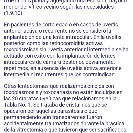
o de la pars plana y agregando una escisión mayor o
menor del vítreo vecino según las necesidades
(1.9.10).
En pacientes de corta edad o en casos de uveítis
anterior activa o recurrente no se consideró la
implantación de una lente intraocular. En la uveítis
posterior, como las retinocoroiditis actívas
toxoplásmicas sin uveítis anterior ni intermedia se ha
actuado con éxito con la implantación de lentes
intraoculares de cámara posterior, obviamente,
repetimos, en ausencia de uveítis activa anterior e
intermedia ni recurrentes que los contraindican.
Otras lentectomias que realizamos en ojos con
toxoplasmosís y toxocariasis no están incluidas en
las 20 ctaratas uveíticas que relacionamos en la
Tabla No. 1. Se trataba de cristalinos que se
opacaron por aquellas parasitosis o que
permanecíendo aún transparentes fueron
accidentalmente traumatizados durante la práctica
de la vitrectomía o que tuvieron que ser sacrificados