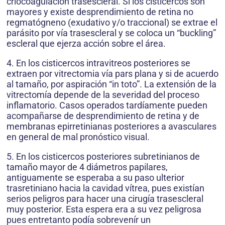
criocoagulación trasescleral. Si los cisticercos son
mayores y existe desprendimiento de retina no
regmatógneno (exudativo y/o traccional) se extrae el
parásito por vía trasescleral y se coloca un “buckling”
escleral que ejerza acción sobre el área.
4. En los cisticercos intravitreos posteriores se
extraen por vitrectomia vía pars plana y si de acuerdo
al tamaño, por aspiración “in toto”. La extensión de la
vitrectomía depende de la severidad del proceso
inflamatorio. Casos operados tardíamente pueden
acompañarse de desprendimiento de retina y de
membranas epirretinianas posteriores a avasculares
en general de mal pronóstico visual.
5. En los cisticercos posteriores subretinianos de
tamaño mayor de 4 diámetros papilares,
antiguamente se esperaba a su paso ulterior
trasretiniano hacia la cavidad vítrea, pues existían
serios peligros para hacer una cirugía trasescleral
muy posterior. Esta espera era a su vez peligrosa
pues entretanto podía sobrevenír un