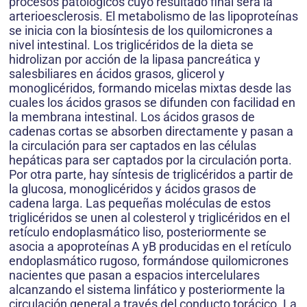
procesos patológicos cuyo resultado final será la
arterioesclerosis. El metabolismo de las lipoproteínas
se inicia con la biosíntesis de los quilomicrones a
nivel intestinal. Los triglicéridos de la dieta se
hidrolizan por acción de la lipasa pancreática y
salesbiliares en ácidos grasos, glicerol y
monoglicéridos, formando micelas mixtas desde las
cuales los ácidos grasos se difunden con facilidad en
la membrana intestinal. Los ácidos grasos de
cadenas cortas se absorben directamente y pasan a
la circulación para ser captados en las células
hepáticas para ser captados por la circulación porta.
Por otra parte, hay síntesis de triglicéridos a partir de
la glucosa, monoglicéridos y ácidos grasos de
cadena larga. Las pequeñas moléculas de estos
triglicéridos se unen al colesterol y triglicéridos en el
retículo endoplasmático liso, posteriormente se
asocia a apoproteínas A yB producidas en el retículo
endoplasmático rugoso, formándose quilomicrones
nacientes que pasan a espacios intercelulares
alcanzando el sistema linfático y posteriormente la
circulación general a través del conducto torácico. La