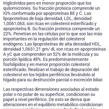
triglicéridos pero en menor proporción que los
quilomicrones. Su fracción proteica comprende un
IO% conformada por apoproteínas BE y C. Las
lipoproteínas de baja densidad, LDL, densidad
1,0061,063, son ricas en colesterol esterificado y
apoproteína B. Su fracción proteica comprende un
22%. Penetran en las células por lo que son las más
importantes en la regulación del colesterol
endógeno. Las lipoproteínas de alta densidad HDL,
densidad 1,0631,21 gm/ dl, son ricas en apoproteínas
A yC que comprenden un 52% de la molécula y su
porción lipídica 48%. Es predominantemente
fosfolípidos y en menor proporción colesterol
esterificado. Realizan el trabajo de depuración del
colesterol en los tejidos periféricos llevándolo al
hígado para su destrucción parcial o excreción biliar.
Las respectívas dimensíones asociadas al estado
polar o no polar de su superficie, condicionan su
papel a nivel periférico. De esto se deriva que
alteraciones en el equilibrio metabólico condicionan