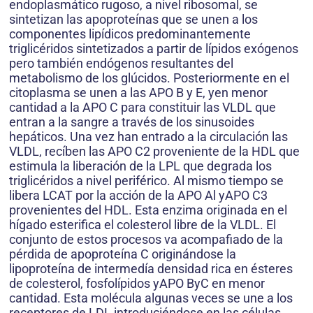
endoplasmático rugoso, a nivel ribosomal, se
sintetizan las apoproteínas que se unen a los
componentes lipídicos predominantemente
triglicéridos sintetizados a partir de lípidos exógenos
pero también endógenos resultantes del
metabolismo de los glúcidos. Posteriormente en el
citoplasma se unen a las APO B y E, yen menor
cantidad a la APO C para constituir las VLDL que
entran a la sangre a través de los sinusoides
hepáticos. Una vez han entrado a la circulación las
VLDL, recíben las APO C2 proveniente de la HDL que
estimula la liberación de la LPL que degrada los
triglicéridos a nivel periférico. Al mismo tiempo se
libera LCAT por la acción de la APO Al yAPO C3
provenientes del HDL. Esta enzima originada en el
hígado esterifica el colesterol libre de la VLDL. El
conjunto de estos procesos va acompafiado de la
pérdida de apoproteína C originándose la
lipoproteína de intermedía densidad rica en ésteres
de colesterol, fosfolípidos yAPO ByC en menor
cantidad. Esta molécula algunas veces se une a los
receptores de LDL introduciéndose en las células