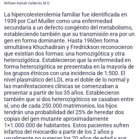
William Kattah Calderón, M.D.
La hipercolesterolemia familiar fue identificada en
1939 por Carl Muiller como una enfermedad
secundaria a un defecto congénito del metabolismo,
estableciendo también que su transmisión era por un
gen en forma dominante. Hasta 1960en forma
simultánea Khuchadirain y Fredrickson reconocieron
que existían dos formas: una homozigótica y otra
heterozigótica. Establecieron que la enfermedad en
forma heterozigótica se presentaba en la mayoría de
los grupos étnicos con una incidencia de 1:500. El
nivel plasmático del LDL era el doble de lo normal y
las manifestaciones clínicas se comenzaban a
presentar a partir de los 35 años. Establecieron
también que si dos heterozigóticos se casaban entre
sí, uno de cada 250.000 matrimonios, los hijos
tendrán una probabilidad del 25% de heredar dos
copias del gen mutante aproximadamente
1×1.000.000 de habitantes. Estos pacientes sufren
infartos del miocardio a partir de los 2 años y
usualmente no superan los 20 años de edad y sus