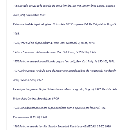
1968 Estado actual de la psicología en Colombia. En: Piq. En América Latina. Buenos
Aires, 560, noviembre 1968.
Estado actual de la psicología en Colombia. VIII Congreso Nal. De Psiquiatría. Bogotá,
1968.
1970 ¿Por qué no el psicodrama? Rev. Univ. Nacional, 7, 45-56, 1970.
1975 La “neurosis” del ama de casa. Rev. Col. Psiq., IV, 285-296, 1975.
1976 Psicoterapia psicoanalítica de grupos ( en col.), Rev. Col. Psiq., V, 150-162, 1976.
1977 Delincuencia. Artículo para el Diccionario Enciclopédico de Psiquiatría. Fundación
Acta, Buenos Aires, 1977.
La antigua burguesía. Hojas Universitarias. Marzo a agosto, Bogotá, 1977. Revista de la
Universidad Central. Bogotá, pp. 67-90.
1978 Consideraciones sobre el psicoanálisis como ejercicio profesional. Rev.
Psicoanálisis, II, 25-28, 1978.
1980 Psicoterapia de familia. Salud y Sociedad, Revista de ASMEDAS, 25-27, 1980.