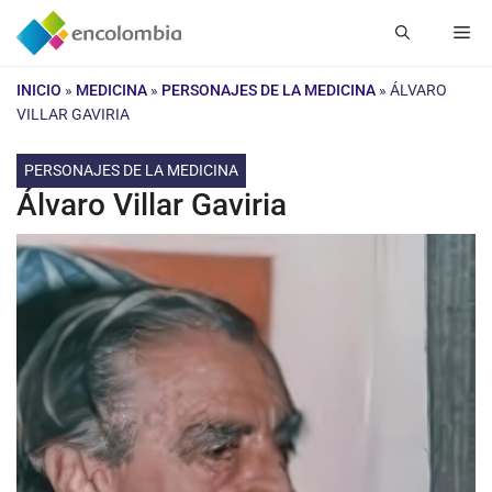
Saltar
Me
al
contenido
INICIO
»
MEDICINA
»
PERSONAJES DE LA MEDICINA
»
ÁLVARO
VILLAR GAVIRIA
PERSONAJES DE LA MEDICINA
Álvaro Villar Gaviria