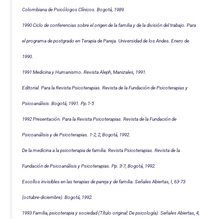
Colombiana de Psicólogos Clínicos. Bogotá, 1989.
1990 Ciclo de conferencias sobre el origen de la familia y de la división del trabajo. Para
el programa de postgrado en Terapia de Pareja. Universidad de los Andes. Enero de
1990.
1991 Medicina y Humanismo. Revista Aleph, Manizales, 1991.
Editorial. Para la Revista Psicoterapias. Revista de la Fundación de Psicoterapias y
Psicoanálisis. Bogotá, 1991. Pp.1-5
1992 Presentación. Para la Revista Psicoterapias. Revista de la Fundación de
Psicoanálisis y de Psicoterapias. 1-2, 2, Bogotá, 1992.
De la medicina a la psicoterapia de familia. Revista Psicoterapias. Revista de la
Fundación de Psicoanálisis y Psicoterapias. Pp. 3-7, Bogotá, 1992.
Escollos invisibles en las terapias de pareja y de familia. Señales Abiertas, I, 63-73
(octubre-diciembre). Bogotá, 1992.
1993 Familia, psicoterapia y sociedad (Título original: De psicología). Señales Abiertas, 4,