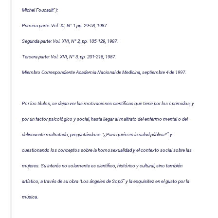
Michel Foucault”):
Primera parte: Vol. XI, N° 1 pp. 29-53, 1987
Segunda parte: Vol. XVI, N° 2, pp. 105-129, 1987.
Tercera parte: Vol. XVI, N° 3, pp. 201-218, 1987.
Miembro Correspondiente Academia Nacional de Medicina, septiembre 4 de 1997.
Por los títulos, se dejan ver las motivaciones científicas que tiene por los oprimidos, y
por un factor psicológico y social, hasta llegar al maltrato del enfermo mental o del
delincuente maltratado, preguntándose: “¿Para quién es la salud pública?” y
cuestionando los conceptos sobre la homosexualidad y el contexto social sobre las
mujeres. Su interés no solamente es científico, histórico y cultural, sino también
artístico, a través de su obra “Los ángeles de Sopó” y la exquisitez en el gusto por la
música.