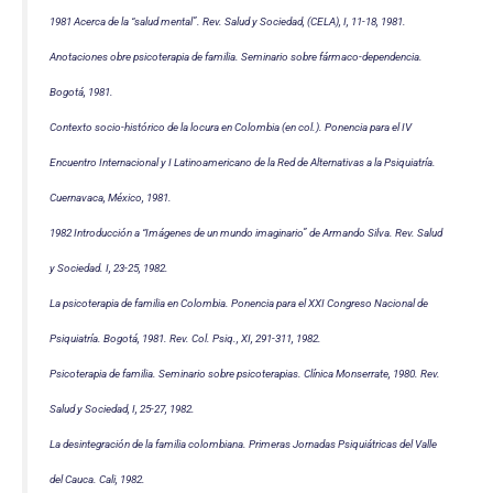
1981 Acerca de la “salud mental”. Rev. Salud y Sociedad, (CELA), I, 11-18, 1981.
Anotaciones obre psicoterapia de familia. Seminario sobre fármaco-dependencia.
Bogotá, 1981.
Contexto socio-histórico de la locura en Colombia (en col.). Ponencia para el IV
Encuentro Internacional y I Latinoamericano de la Red de Alternativas a la Psiquiatría.
Cuernavaca, México, 1981.
1982 Introducción a “Imágenes de un mundo imaginario” de Armando Silva. Rev. Salud
y Sociedad. I, 23-25, 1982.
La psicoterapia de familia en Colombia. Ponencia para el XXI Congreso Nacional de
Psiquiatría. Bogotá, 1981. Rev. Col. Psiq., XI, 291-311, 1982.
Psicoterapia de familia. Seminario sobre psicoterapias. Clínica Monserrate, 1980. Rev.
Salud y Sociedad, I, 25-27, 1982.
La desintegración de la familia colombiana. Primeras Jornadas Psiquiátricas del Valle
del Cauca. Cali, 1982.