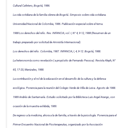
Cultural Cafetero, Bogotá, 1986.
La vida cotidiana de la familia obrera de Bogotá. Simposio sobre vida cotidiana.
Universidad Nacional de Colombia, 1986. Publicación especial sobre el tema.
1988 Los derechos del niño. Rev. INFANCIA, vol. I, N° 4, 9-12, 1988 (Resumen de un
trabajo preparado por solicitud de Amnistía Internacional).
Los derechos del niño. Colombia, 1987. INFANCIA, I, 4, 9-12. Bogotá, 1988.
La heteronomía como revelación ( a propósito de Fernando Pessoa). Revista Aleph, N°
65, 17-20, Manizales, 1988.
La contribución y el rol de la educación en el desarrollo de la cultura y la defensa
ecológica. Ponencia para la reunión del Colegio Verde de Villa de Leiva. Agosto de 1988.
1989 Andrés de Santamaría. Estudio solicitado por la Biblioteca Luis Angel Arango, con
ocasión de la muestra exhibida, 1989.
De regreso a la medicina, ahora a la de familia, a través de la psicología. Ponencia para el
Primer Encuentro Nacional de Picoterapeutas, organizado por la Asociación