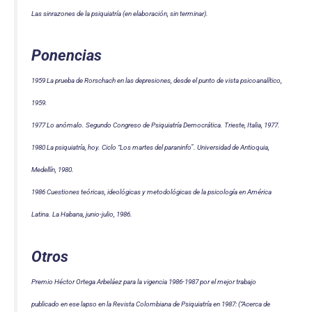
Las sinrazones de la psiquiatría (en elaboración, sin terminar).
Ponencias
1959 La prueba de Rorschach en las depresiones, desde el punto de vista psicoanalítico,
1959.
1977 Lo anómalo. Segundo Congreso de Psiquiatría Democrática. Trieste, Italia, 1977.
1980 La psiquiatría, hoy. Ciclo “Los martes del paraninfo”. Universidad de Antioquia,
Medellín, 1980.
1986 Cuestiones teóricas, ideológicas y metodológicas de la psicología en América
Latina. La Habana, junio-julio, 1986.
Otros
Premio Héctor Ortega Arbeláez para la vigencia 1986-1987 por el mejor trabajo
publicado en ese lapso en la Revista Colombiana de Psiquiatría en 1987: (“Acerca de