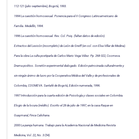
112-121 (julio-septiembre), Bogotá, 1993.
1994 La cuestión homosexual. Ponencia para el II Congreso Latinoamericano de
Familia. Medellín, 1994.
1996 La cuestión homosexual. Rev. Col. Psiq. (faltan datos de edición).
Extractos del Lexicón (incompleto) de León de Greiff (en col. con Elsa Villar de Medina).
Para la obra La culta poetiparla de Carlos Mario Vega Vélez. Pp. 268-322, Coomeva.
Drama poético. Sonetón experimental dialogado. Edición patrocinada culturalmente y
sin ningún ánimo de lucro por la Cooperativa Médica del Valle y de profesionales de
Colombia, COOMEVA. Santafé de Bogotá, Edición numerada, 1996.
1997 Introducción para la cuarta edición de Psicología y clases sociales en Colombia.
Elogio de la locura (inédito). Escrito el 28 de julio de 1997, en la casa Raque en
Guaymaral, Finca Calichana.
2000 La pareja humana. Trabajo para la Academia Nacional de Medicina Revista
Medicina, Vol. 22, No. 3 (54).