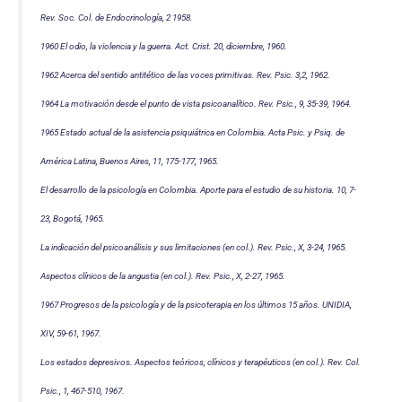
Rev. Soc. Col. de Endocrinología, 2 1958.
1960 El odio, la violencia y la guerra. Act. Crist. 20, diciembre, 1960.
1962 Acerca del sentido antitético de las voces primitivas. Rev. Psic. 3,2, 1962.
1964 La motivación desde el punto de vista psicoanalítico. Rev. Psic., 9, 35-39, 1964.
1965 Estado actual de la asistencia psiquiátrica en Colombia. Acta Psic. y Psiq. de
América Latina, Buenos Aires, 11, 175-177, 1965.
El desarrollo de la psicología en Colombia. Aporte para el estudio de su historia. 10, 7-
23, Bogotá, 1965.
La indicación del psicoanálisis y sus limitaciones (en col.). Rev. Psic., X, 3-24, 1965.
Aspectos clínicos de la angustia (en col.). Rev. Psic., X, 2-27, 1965.
1967 Progresos de la psicología y de la psicoterapia en los últimos 15 años. UNIDIA,
XIV, 59-61, 1967.
Los estados depresivos. Aspectos teóricos, clínicos y terapéuticos (en col.). Rev. Col.
Psic., 1, 467-510, 1967.