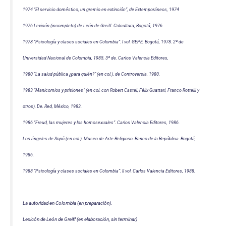
1974 “El servicio doméstico, un gremio en extinción”, de Extemporáneos, 1974
1976 Lexicón (incompleto) de León de Greiff. Colcultura, Bogotá, 1976.
1978 “Psicología y clases sociales en Colombia”. I vol. GEPE, Bogotá, 1978. 2ª de
Universidad Nacional de Colombia, 1985. 3ª de. Carlos Valencia Editores,
1980 “La salud pública ¿para quién?” (en col.). de Controversia, 1980.
1983 “Manicomios y prisiones” (en col. con Robert Castel, Félix Guattari, Franco Rottelli y
otros). De. Red, México, 1983.
1986 “Freud, las mujeres y los homosexuales”. Carlos Valencia Editores, 1986.
Los ángeles de Sopó (en col.). Museo de Arte Religioso. Banco de la República. Bogotá,
1986.
1988 “Psicología y clases sociales en Colombia”. II vol. Carlos Valencia Editores, 1988.
La autoridad en Colombia (en preparación).
Lexicón de León de Greiff (en elaboración, sin terminar)