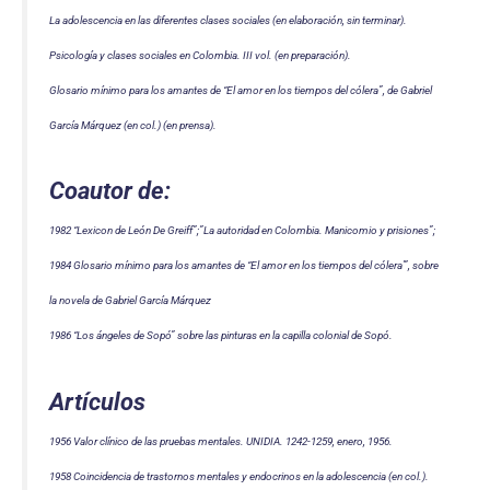
La adolescencia en las diferentes clases sociales (en elaboración, sin terminar).
Psicología y clases sociales en Colombia. III vol. (en preparación).
Glosario mínimo para los amantes de “El amor en los tiempos del cólera”, de Gabriel
García Márquez (en col.) (en prensa).
Coautor de:
1982 “Lexicon de León De Greiff”;”La autoridad en Colombia. Manicomio y prisiones”;
1984 Glosario mínimo para los amantes de “El amor en los tiempos del cólera'”, sobre
la novela de Gabriel García Márquez
1986 “Los ángeles de Sopó” sobre las pinturas en la capilla colonial de Sopó.
Artículos
1956 Valor clínico de las pruebas mentales. UNIDIA. 1242-1259, enero, 1956.
1958 Coincidencia de trastornos mentales y endocrinos en la adolescencia (en col.).