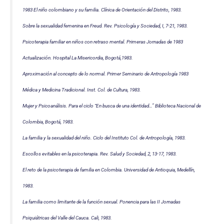
1983 El niño colombiano y su familia. Clínica de Orientación del Distrito, 1983.
Sobre la sexualidad femenina en Freud. Rev. Psicología y Sociedad, I, 7-21, 1983.
Psicoterapia familiar en niños con retraso mental. Primeras Jornadas de 1983
Actualización. Hospital La Misericordia, Bogotá,1983.
Aproximación al concepto de lo normal. Primer Seminario de Antropología 1983
Médica y Medicina Tradicional. Inst. Col. de Cultura, 1983.
Mujer y Psicoanálisis. Para el ciclo “En busca de una identidad…” Biblioteca Nacional de
Colombia, Bogotá, 1983.
La familia y la sexualidad del niño. Ciclo del Instituto Col. de Antropología, 1983.
Escollos evitables en la psicoterapia. Rev. Salud y Sociedad, 2, 13-17, 1983.
El reto de la psicoterapia de familia en Colombia. Universidad de Antioquia, Medellín,
1983.
La familia como limitante de la función sexual. Ponencia para las II Jornadas
Psiquiátricas del Valle del Cauca. Cali, 1983.