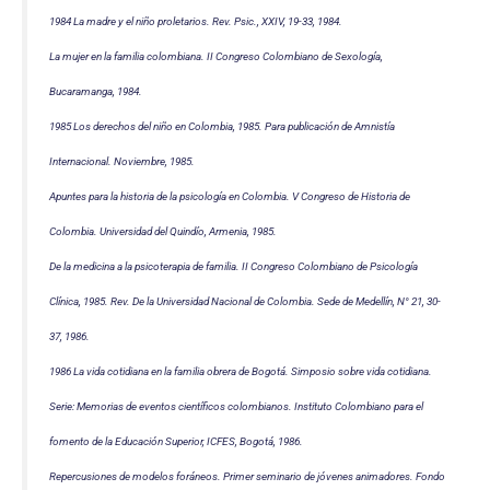
1984 La madre y el niño proletarios. Rev. Psic., XXIV, 19-33, 1984.
La mujer en la familia colombiana. II Congreso Colombiano de Sexología,
Bucaramanga, 1984.
1985 Los derechos del niño en Colombia, 1985. Para publicación de Amnistía
Internacional. Noviembre, 1985.
Apuntes para la historia de la psicología en Colombia. V Congreso de Historia de
Colombia. Universidad del Quindío, Armenia, 1985.
De la medicina a la psicoterapia de familia. II Congreso Colombiano de Psicología
Clínica, 1985. Rev. De la Universidad Nacional de Colombia. Sede de Medellín, N° 21, 30-
37, 1986.
1986 La vida cotidiana en la familia obrera de Bogotá. Simposio sobre vida cotidiana.
Serie: Memorias de eventos científicos colombianos. Instituto Colombiano para el
fomento de la Educación Superior, ICFES, Bogotá, 1986.
Repercusiones de modelos foráneos. Primer seminario de jóvenes animadores. Fondo