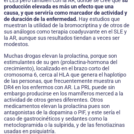
el LES pero también con la AR, donde se cree que
su
producción elevada es más un efecto que una
causa, y que serviría como marcador de actividad y
de duración de la enfermedad.
Hay estudios que
muestran la utilidad de la bromocriptina y de otros de
sus análogos como terapia coadyuvante en el SLE y
la AR, aunque sus resultados tiendan a veces ser
modestos.
Muchas drogas elevan la prolactina, porque son
estimulantes de su gen (prolactina-hormona del
crecimiento), localizado en el brazo corto del
cromosoma 6, cerca al HLA que genera el haplotipo
de las personas, que frecuentemente muestra un
DR4 en los enfermos con AR. La PRL puede sin
embargo producirse en los mamíferos merced a la
actividad de otros genes diferentes. Otros
medicamentos elevan la prolactina pues son
antagonistas de la dopamina o PIF, y este sería el
caso de gastrocinéticos y sedantes como la
metoclopramida o la sulpirida, y de las fenotiazinas
usadas en psiquiatría.