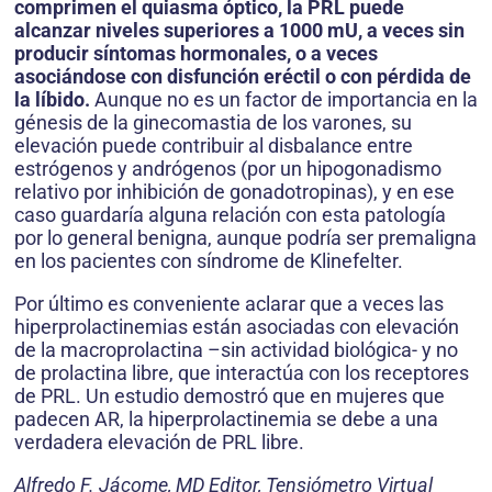
comprimen el quiasma óptico, la PRL puede
alcanzar niveles superiores a 1000 mU, a veces sin
producir síntomas hormonales, o a veces
asociándose con disfunción eréctil o con pérdida de
la líbido.
Aunque no es un factor de importancia en la
génesis de la ginecomastia de los varones, su
elevación puede contribuir al disbalance entre
estrógenos y andrógenos (por un hipogonadismo
relativo por inhibición de gonadotropinas), y en ese
caso guardaría alguna relación con esta patología
por lo general benigna, aunque podría ser premaligna
en los pacientes con síndrome de Klinefelter.
Por último es conveniente aclarar que a veces las
hiperprolactinemias están asociadas con elevación
de la macroprolactina –sin actividad biológica- y no
de prolactina libre, que interactúa con los receptores
de PRL. Un estudio demostró que en mujeres que
padecen AR, la hiperprolactinemia se debe a una
verdadera elevación de PRL libre.
Alfredo F. Jácome, MD Editor, Tensiómetro Virtual