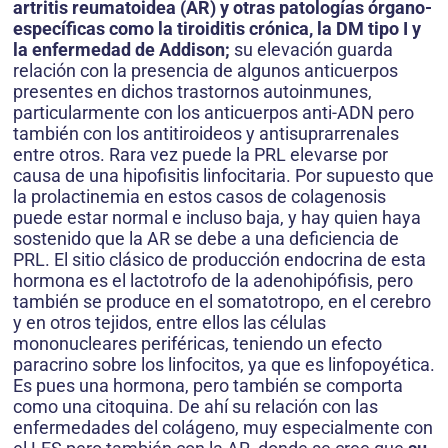
artritis reumatoidea (AR) y otras patologías órgano-
específicas como la tiroiditis crónica, la DM tipo I y
la enfermedad de Addison;
su elevación guarda
relación con la presencia de algunos anticuerpos
presentes en dichos trastornos autoinmunes,
particularmente con los anticuerpos anti-ADN pero
también con los antitiroideos y antisuprarrenales
entre otros. Rara vez puede la PRL elevarse por
causa de una hipofisitis linfocitaria. Por supuesto que
la prolactinemia en estos casos de colagenosis
puede estar normal e incluso baja, y hay quien haya
sostenido que la AR se debe a una deficiencia de
PRL. El sitio clásico de producción endocrina de esta
hormona es el lactotrofo de la adenohipófisis, pero
también se produce en el somatotropo, en el cerebro
y en otros tejidos, entre ellos las células
mononucleares periféricas, teniendo un efecto
paracrino sobre los linfocitos, ya que es linfopoyética.
Es pues una hormona, pero también se comporta
como una citoquina. De ahí su relación con las
enfermedades del colágeno, muy especialmente con