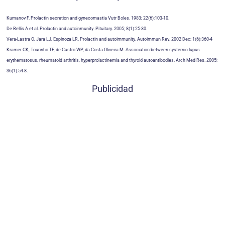
Kumanov F. Prolactin secretion and gynecomastia Vutr Boles. 1983; 22(6):103-10.
De Bellis A et al. Prolactin and autoinmunity. Pituitary. 2005; 8(1):25-30.
Vera-Lastra O, Jara LJ, Espinoza LR. Prolactin and autoimmunity. Autoimmun Rev. 2002 Dec; 1(6):360-4
Kramer CK, Tourinho TF, de Castro WP, da Costa Oliveira M. Association between systemic lupus
erythematosus, rheumatoid arthritis, hyperprolactinemia and thyroid autoantibodies. Arch Med Res. 2005;
36(1):54-8.
Publicidad