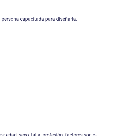
na persona capacitada para diseñarla.
: edad, sexo, talla, profesión, factores socio-