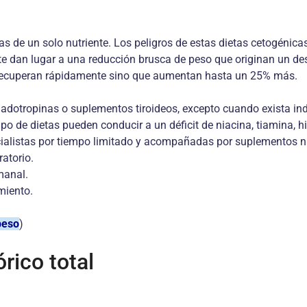
 de un solo nutriente. Los peligros de estas dietas cetogénicas 
nte dan lugar a una reducción brusca de peso que originan un de
e recuperan rápidamente sino que aumentan hasta un 25% más.
onadotropinas o suplementos tiroideos, excepto cuando exista in
ipo de dietas pueden conducir a un déficit de niacina, tiamina, h
alistas por tiempo limitado y acompañadas por suplementos nutr
atorio.
manal.
miento.
beso
)
órico total