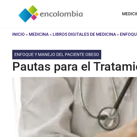
Saltar
al
MEDICI
contenido
INICIO
»
MEDICINA
»
LIBROS DIGITALES DE MEDICINA
»
ENFOQUE
ENFOQUE Y MANEJO DEL PACIENTE OBESO
Pautas para el Tratam