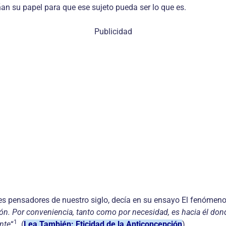
n su papel para que ese sujeto pueda ser lo que es.
Publicidad
des pensadores de nuestro siglo, decía en su ensayo El fenómeno
n. Por conveniencia, tanto como por necesidad, es hacia él donde
1
nte
“
. (
Lea También: Eticidad de la Anticoncepción
)