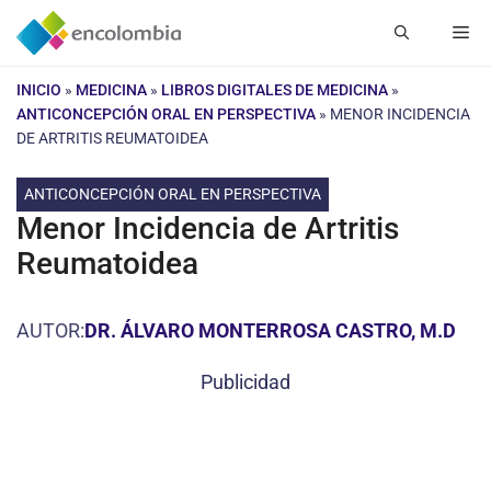
Saltar
Me
al
contenido
INICIO
»
MEDICINA
»
LIBROS DIGITALES DE MEDICINA
»
ANTICONCEPCIÓN ORAL EN PERSPECTIVA
»
MENOR INCIDENCIA
DE ARTRITIS REUMATOIDEA
ANTICONCEPCIÓN ORAL EN PERSPECTIVA
Menor Incidencia de Artritis
Reumatoidea
AUTOR:
DR. ÁLVARO MONTERROSA CASTRO, M.D
Publicidad