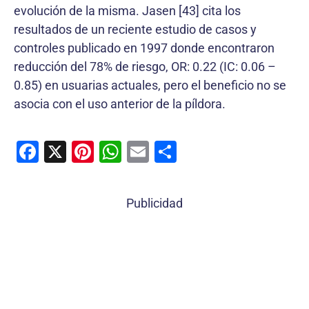
evolución de la misma. Jasen [43] cita los
resultados de un reciente estudio de casos y
controles publicado en 1997 donde encontraron
reducción del 78% de riesgo, OR: 0.22 (IC: 0.06 –
0.85) en usuarias actuales, pero el beneficio no se
asocia con el uso anterior de la píldora.
F
X
Pi
W
E
C
a
nt
h
m
o
c
er
at
ai
m
Publicidad
e
e
s
l
p
b
st
A
ar
o
p
tir
o
p
k