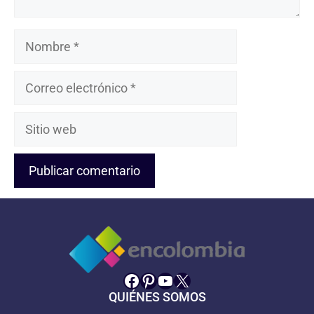
Nombre
Correo
electrónico
Sitio
web
Facebook
Pinterest
YouTube
X
QUIÉNES SOMOS