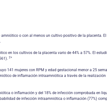
o amniótico o con al menos un cultivo positivo de la placenta. E
.
ótico en los cultivos de la placenta vario de 44% a 57%. El estu
2+
(561).
luyo 141 mujeres con RPM y edad gestacional menor a 25 semana
tico de inflamación intraamniótica a través de la realización de
iótica o inflamación y del 18% de infección comprobada en liqu
bilidad de infección intraamniótica o inflamación (77%) compa