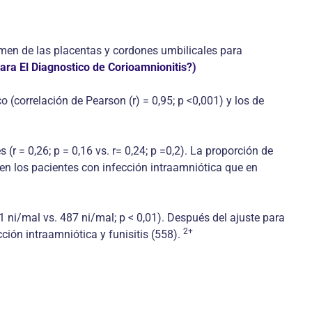
xamen de las placentas y cordones umbilicales para
ara El Diagnostico de Corioamnionitis?)
 (correlación de Pearson (r) = 0,95; p <0,001) y los de
r = 0,26; p = 0,16 vs. r= 0,24; p =0,2). La proporción de
en los pacientes con infección intraamniótica que en
 ni/mal vs. 487 ni/mal; p < 0,01). Después del ajuste para
2+
ción intraamniótica y funisitis (558).