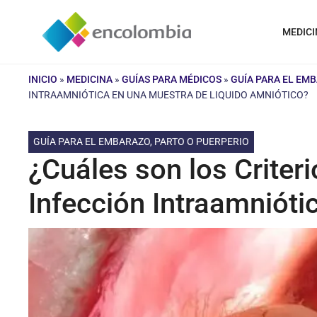
Saltar
al
MEDICI
contenido
INICIO
»
MEDICINA
»
GUÍAS PARA MÉDICOS
»
GUÍA PARA EL EM
INTRAAMNIÓTICA EN UNA MUESTRA DE LIQUIDO AMNIÓTICO?
GUÍA PARA EL EMBARAZO, PARTO O PUERPERIO
¿Cuáles son los Crite
Infección Intraamnióti