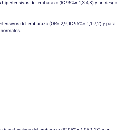
s hipertensivos del embarazo (IC 95%= 1,3-4,8) y un riesgo
rtensivos del embarazo (OR= 2,9; IC 95%= 1,1-7,2) y para
 normales.
s hipertensivos del embarazo (IC 95%= 1,05-1,13) y un