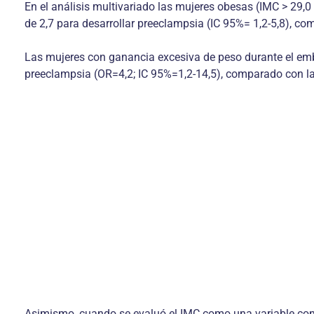
En el análisis multivariado las mujeres obesas (IMC > 29,0 
de 2,7 para desarrollar preeclampsia (IC 95%= 1,2-5,8), c
Las mujeres con ganancia excesiva de peso durante el emba
preeclampsia (OR=4,2; IC 95%=1,2-14,5), comparado con la
Asimismo, cuando se evaluó el IMC como una variable conti