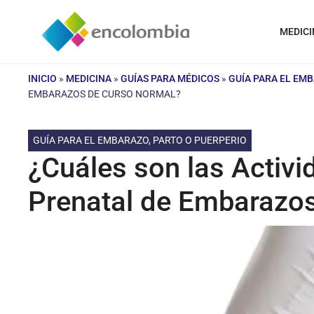
Saltar
al
MEDICI
contenido
INICIO
»
MEDICINA
»
GUÍAS PARA MÉDICOS
»
GUÍA PARA EL EM
EMBARAZOS DE CURSO NORMAL?
GUÍA PARA EL EMBARAZO, PARTO O PUERPERIO
¿Cuáles son las Activ
Prenatal de Embarazo