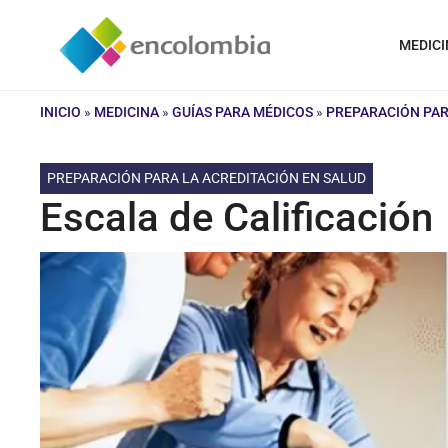
Saltar
al
MEDICI
contenido
INICIO
»
MEDICINA
»
GUÍAS PARA MÉDICOS
»
PREPARACIÓN PAR
PREPARACIÓN PARA LA ACREDITACIÓN EN SALUD
Escala de Calificación