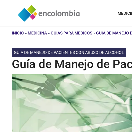
Saltar
al
MEDICI
contenido
INICIO
»
MEDICINA
»
GUÍAS PARA MÉDICOS
»
GUÍA DE MANEJO 
GUÍA DE MANEJO DE PACIENTES CON ABUSO DE ALCOHOL
Guía de Manejo de Pac