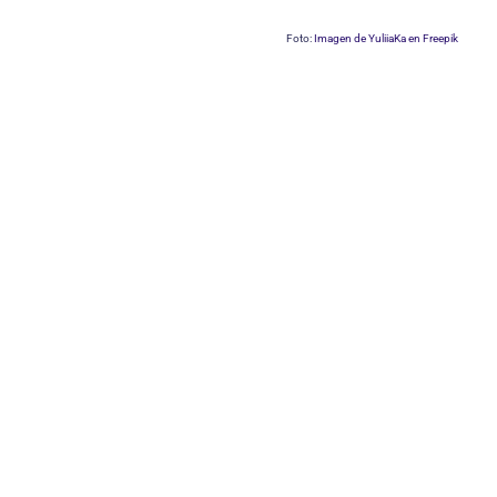
Foto:
Imagen de YuliiaKa en Freepik