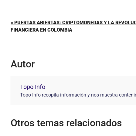
c
er
at
ai
m
e
e
s
l
p
« PUERTAS ABIERTAS: CRIPTOMONEDAS Y LA REVOLUC
b
st
A
ar
FINANCIERA EN COLOMBIA
o
p
tir
o
p
k
Autor
Topo Info
Topo Info recopila información y nos muestra contenid
Otros temas relacionados