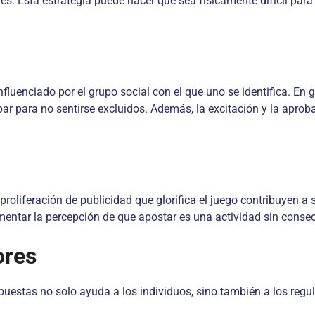
les. Esta estrategia puede hacer que sea físicamente difícil pa
luenciado por el grupo social con el que uno se identifica. En
r para no sentirse excluidos. Además, la excitación y la aprobac
proliferación de publicidad que glorifica el juego contribuyen 
mentar la percepción de que apostar es una actividad sin conse
ores
 apuestas no solo ayuda a los individuos, sino también a los re