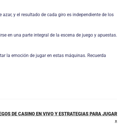
zar, y el resultado de cada giro es independiente de los
e en una parte integral de la escena de juego y apuestas.
tar la emoción de jugar en estas máquinas. Recuerda
GOS DE CASINO EN VIVO Y ESTRATEGIAS PARA JUGAR
»