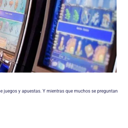
de juegos y apuestas. Y mientras que muchos se preguntan