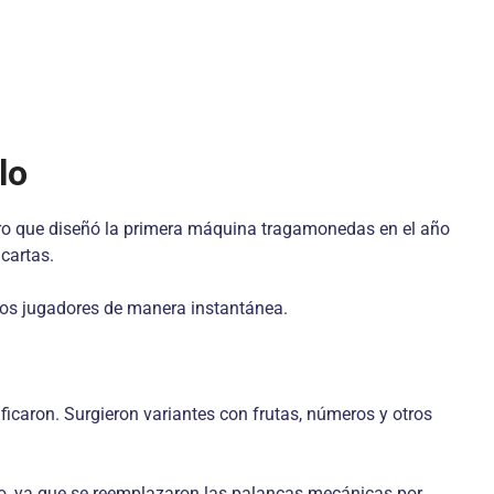
lo
ero que diseñó la primera máquina tragamonedas en el año
cartas.
los jugadores de manera instantánea.
icaron. Surgieron variantes con frutas, números y otros
ego, ya que se reemplazaron las palancas mecánicas por