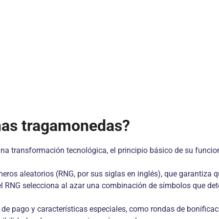
nas tragamonedas?
transformación tecnológica, el principio básico de su funcio
os aleatorios (RNG, por sus siglas en inglés), que garantiza q
 el RNG selecciona al azar una combinación de símbolos que dete
de pago y características especiales, como rondas de bonifica