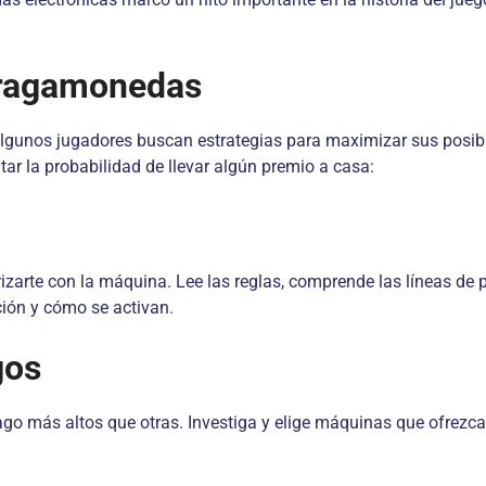
 tragamonedas
gunos jugadores buscan estrategias para maximizar sus posibil
ar la probabilidad de llevar algún premio a casa:
zarte con la máquina. Lee las reglas, comprende las líneas de p
ción y cómo se activan.
gos
o más altos que otras. Investiga y elige máquinas que ofrezca