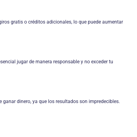
iros gratis o créditos adicionales, lo que puede aumentar
esencial jugar de manera responsable y no exceder tu
 ganar dinero, ya que los resultados son impredecibles.