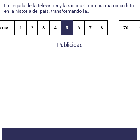
La llegada de la televisión y la radio a Colombia marcó un hito
en la historia del país, transformando la...
vious
1
2
3
4
5
6
7
8
…
70
Publicidad