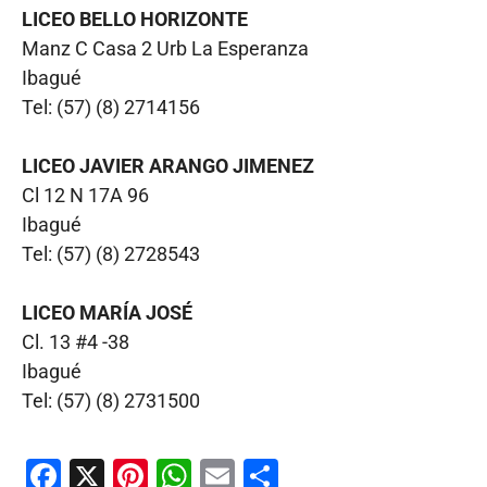
LICEO BELLO HORIZONTE
Manz C Casa 2 Urb La Esperanza
Ibagué
Tel: (57) (8) 2714156
LICEO JAVIER ARANGO JIMENEZ
Cl 12 N 17A 96
Ibagué
Tel: (57) (8) 2728543
LICEO MARÍA JOSÉ
Cl. 13 #4 -38
Ibagué
Tel: (57) (8) 2731500
F
X
Pi
W
E
C