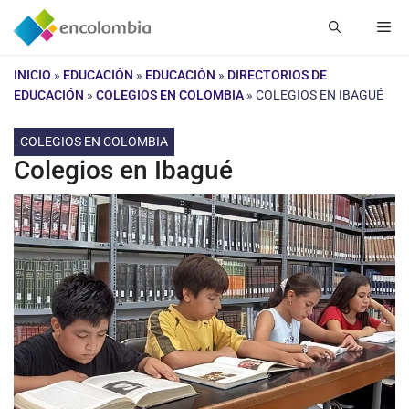
Saltar
Me
al
contenido
INICIO
»
EDUCACIÓN
»
EDUCACIÓN
»
DIRECTORIOS DE
EDUCACIÓN
»
COLEGIOS EN COLOMBIA
»
COLEGIOS EN IBAGUÉ
COLEGIOS EN COLOMBIA
Colegios en Ibagué