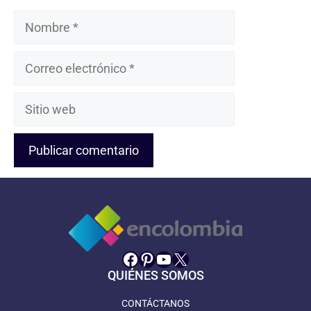
Nombre
Correo
electrónico
Sitio
web
Facebook
Pinterest
YouTube
X
QUIÉNES SOMOS
CONTÁCTANOS