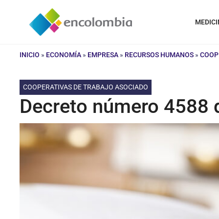
Saltar
al
MEDICI
contenido
INICIO
»
ECONOMÍA
»
EMPRESA
»
RECURSOS HUMANOS
»
COOP
COOPERATIVAS DE TRABAJO ASOCIADO
Decreto número 4588 