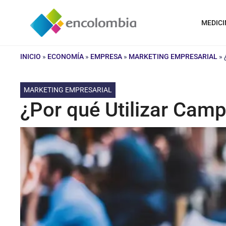
Saltar
al
MEDICI
contenido
INICIO
»
ECONOMÍA
»
EMPRESA
»
MARKETING EMPRESARIAL
»
MARKETING EMPRESARIAL
¿Por qué Utilizar Cam