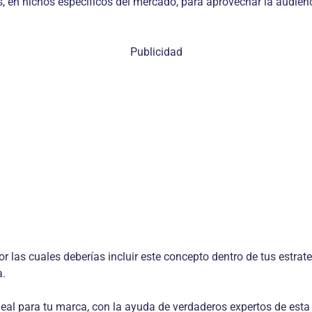
s, en nichos específicos del mercado, para aprovechar la audien
Publicidad
r las cuales deberías incluir este concepto dentro de tus estrat
a.
deal para tu marca, con la ayuda de verdaderos expertos de esta i