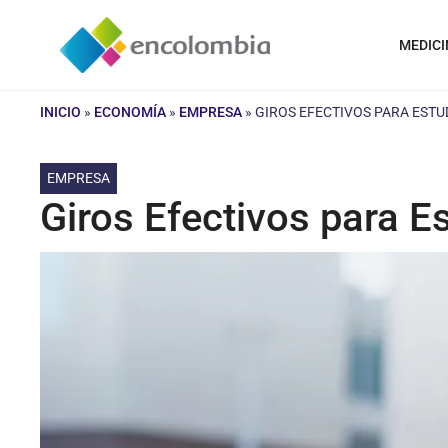
Saltar
al
MEDICI
contenido
INICIO
»
ECONOMÍA
»
EMPRESA
»
GIROS EFECTIVOS PARA ESTU
EMPRESA
Giros Efectivos para E