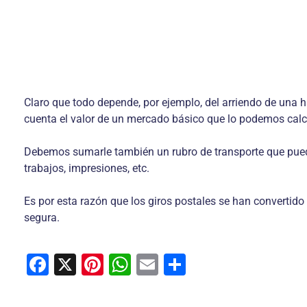
Claro que todo depende, por ejemplo, del arriendo de una
cuenta el valor de un mercado básico que lo podemos calc
Debemos sumarle también un rubro de transporte que pued
trabajos, impresiones, etc.
Es por esta razón que los giros postales se han convertido 
segura.
F
X
Pi
W
E
C
a
nt
h
m
o