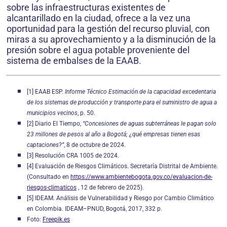
sobre las infraestructuras existentes de
alcantarillado en la ciudad, ofrece a la vez una
oportunidad para la gestión del recurso pluvial, con
miras a su aprovechamiento y a la disminución de la
presión sobre el agua potable proveniente del
sistema de embalses de la EAAB.
[1] EAAB ESP.
Informe Técnico Estimación de la capacidad excedentaria
de los sistemas de producción y transporte para el suministro de agua a
municipios vecinos
, p. 50.
[2] Diario El Tiempo,
“Concesiones de aguas subterráneas le pagan solo
23 millones de pesos al año a Bogotá; ¿qué empresas tienen esas
captaciones?”
, 8 de octubre de 2024.
[3] Resolución CRA 1005 de 2024.
[4] Evaluación de Riesgos Climáticos. Secretaría Distrital de Ambiente.
(Consultado en
https://www.ambientebogota.gov.co/evaluacion-de-
riesgos-climaticos
, 12 de febrero de 2025).
[5] IDEAM. Análisis de Vulnerabilidad y Riesgo por Cambio Climático
en Colombia. IDEAM–PNUD, Bogotá, 2017, 332 p.
Foto:
Freepik.es