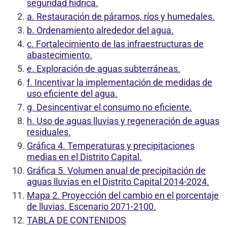
seguridad hídrica.
a. Restauración de páramos, ríos y humedales.
b. Ordenamiento alrededor del agua.
c. Fortalecimiento de las infraestructuras de
abastecimiento.
e. Exploración de aguas subterráneas.
f. Incentivar la implementación de medidas de
uso eficiente del agua.
g. Desincentivar el consumo no eficiente.
h. Uso de aguas lluvias y regeneración de aguas
residuales.
Gráfica 4. Temperaturas y precipitaciones
medias en el Distrito Capital.
Gráfica 5. Volumen anual de precipitación de
aguas lluvias en el Distrito Capital 2014-2024.
Mapa 2. Proyección del cambio en el porcentaje
de lluvias. Escenario 2071-2100.
TABLA DE CONTENIDOS