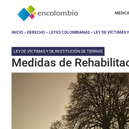
Saltar
al
MEDICI
contenido
INICIO
»
DERECHO
»
LEYES COLOMBIANAS
»
LEY DE VÍCTIMAS 
LEY DE VÍCTIMAS Y DE RESTITUCIÓN DE TIERRAS
Medidas de Rehabilita