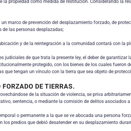
n de la propiedad como medida de restitución. Considerando la rel
n un marco de prevención del desplazamiento forzado, de protecc
es de las personas desplazadas;
eubicación y de la reintegración a la comunidad contará con la pl
 judiciales de que trata la presente ley, el deber de garantizar 
ucionalmente protegido, con los bienes de los cuales fueron desp
as que tengan un vínculo con la tierra que sea objeto de protecc
 FORZADO DE TIERRAS.
rovechándose de la situación de violencia, se priva arbitrariam
tivo, sentencia, o mediante la comisión de delitos asociados a 
temporal o permanente a la que se ve abocada una persona forza
on los predios que debió desatender en su desplazamiento durante