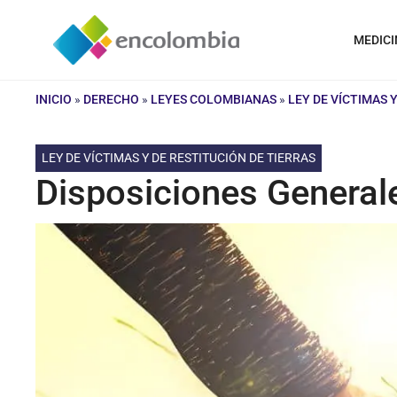
Saltar
al
MEDICI
contenido
INICIO
»
DERECHO
»
LEYES COLOMBIANAS
»
LEY DE VÍCTIMAS 
LEY DE VÍCTIMAS Y DE RESTITUCIÓN DE TIERRAS
Disposiciones Generale