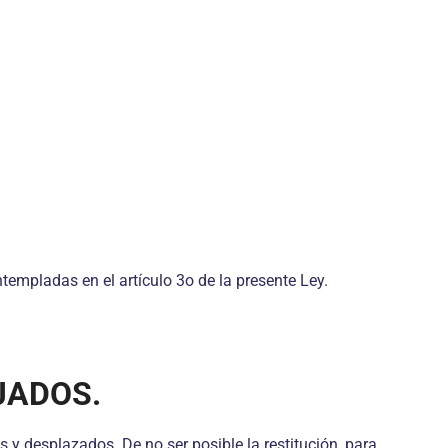
ntempladas en el artículo 3o de la presente Ley.
JADOS.
s y desplazados. De no ser posible la restitución, para