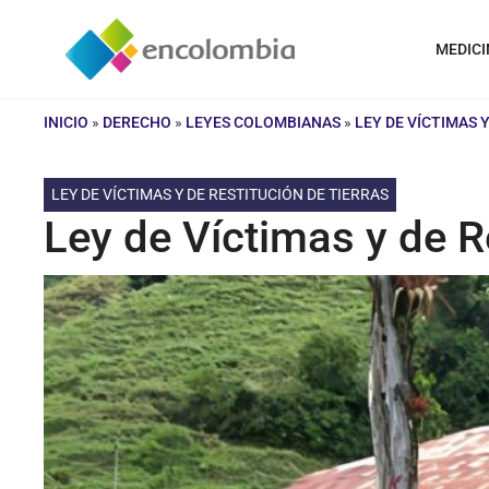
Saltar
al
MEDICI
contenido
INICIO
»
DERECHO
»
LEYES COLOMBIANAS
»
LEY DE VÍCTIMAS 
LEY DE VÍCTIMAS Y DE RESTITUCIÓN DE TIERRAS
Ley de Víctimas y de R