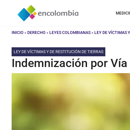
Saltar
al
MEDICI
contenido
INICIO
»
DERECHO
»
LEYES COLOMBIANAS
»
LEY DE VÍCTIMAS 
LEY DE VÍCTIMAS Y DE RESTITUCIÓN DE TIERRAS
Indemnización por Vía