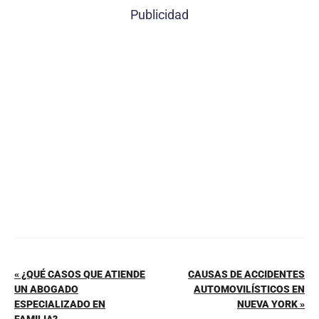
c
er
at
ai
m
Publicidad
e
e
s
l
p
b
st
A
ar
o
p
tir
o
p
k
« ¿QUÉ CASOS QUE ATIENDE
CAUSAS DE ACCIDENTES
UN ABOGADO
AUTOMOVILÍSTICOS EN
ESPECIALIZADO EN
NUEVA YORK »
FAMILIA?