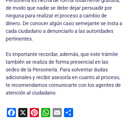
Personería es hecha de forma totalmente gratuita,
de modo que nadie se debe dejar persuadir por
ninguna para realizar el proceso a cambio de
dinero. De conocer algún caso semejante se insta a
cada ciudadano a denunciarlo a las autoridades
pertinentes.
Es importante recordar, además, que este trámite
también se realiza de forma presencial en las
sedes de la Personería. Para solventar dudas
adicionales y recibir asesoría en cuanto al proceso,
te recomendamos comunicarte con los agentes de
atención al ciudadano.
F
X
Pi
W
E
C
a
nt
h
m
o