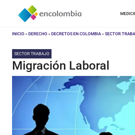
Saltar
al
MEDICI
contenido
INICIO
»
DERECHO
»
DECRETOS EN COLOMBIA
»
SECTOR TRAB
SECTOR TRABAJO
Migración Laboral