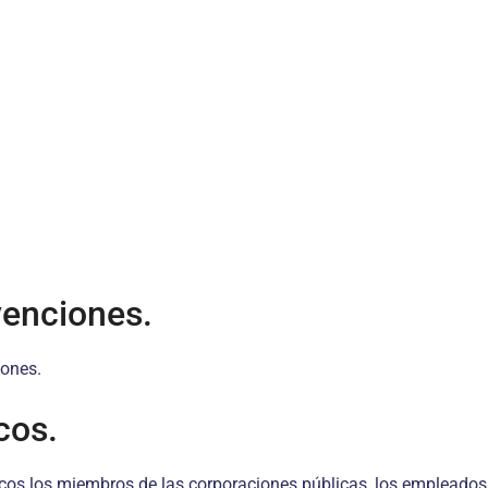
venciones.
iones.
cos.
licos los miembros de las corporaciones públicas, los empleados