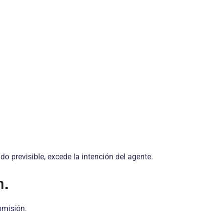
o previsible, excede la intención del agente.
n
.
omisión.