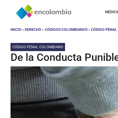
Saltar
al
MEDICI
contenido
INICIO
»
DERECHO
»
CÓDIGOS COLOMBIANOS
»
CÓDIGO PENAL
CÓDIGO PENAL COLOMBIANO
De la Conducta Punibl