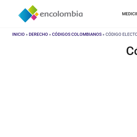
Saltar
al
MEDICI
contenido
INICIO
»
DERECHO
»
CÓDIGOS COLOMBIANOS
»
CÓDIGO ELECT
C