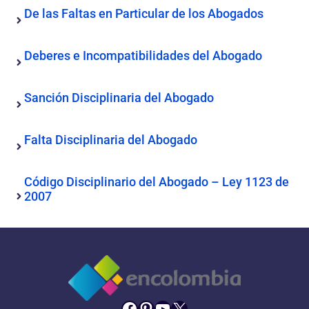
De las Faltas en Particular de los Abogados
Deberes e Incompatibilidades del Abogado
Sanción Disciplinaria del Abogado
Falta Disciplinaria del Abogado
Código Disciplinario del Abogado – Ley 1123 de
2007
Facebook
Pinterest
YouTube
X