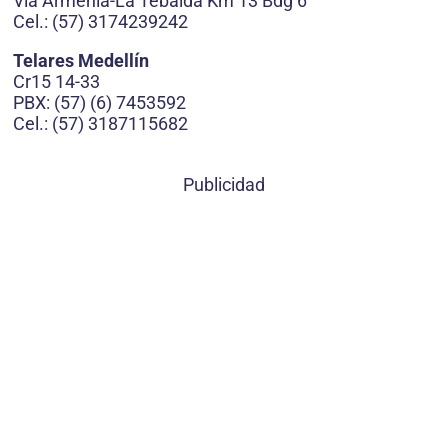
Vía Armenia-La Tebaida Km 13 Bdg 6
Cel.: (57) 3174239242
Telares Medellín
Cr15 14-33
PBX: (57) (6) 7453592
Cel.: (57) 3187115682
Publicidad