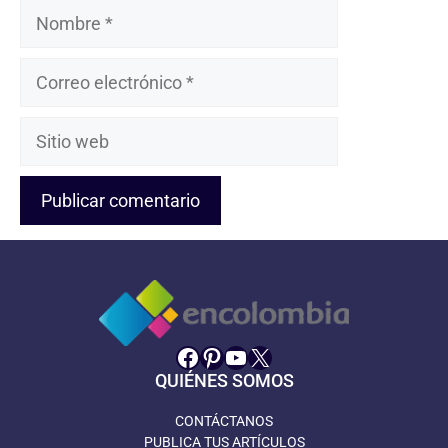
Nombre
Correo
electrónico
Sitio
web
Facebook
Pinterest
YouTube
X
QUIÉNES SOMOS
CONTÁCTANOS
PUBLICA TUS ARTÍCULOS