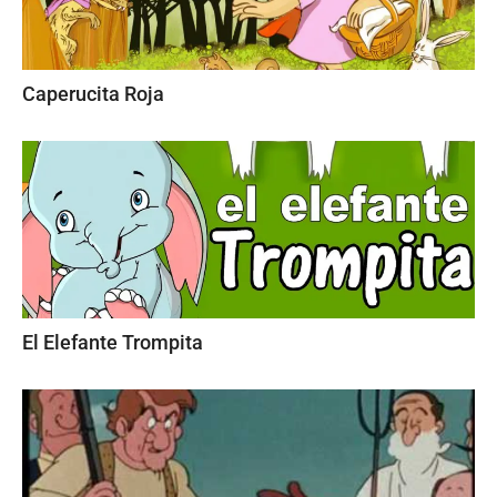
Caperucita Roja
El Elefante Trompita