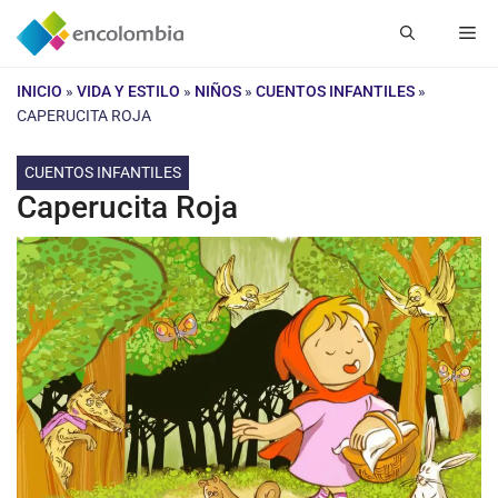
Saltar
Me
al
contenido
INICIO
»
VIDA Y ESTILO
»
NIÑOS
»
CUENTOS INFANTILES
»
CAPERUCITA ROJA
CUENTOS INFANTILES
Caperucita Roja