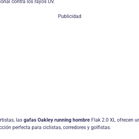
onal contra los rayos UV.
Publicidad
tistas, las
gafas Oakley running hombre
Flak 2.0 XL ofrecen u
ción perfecta para ciclistas, corredores y golfistas.