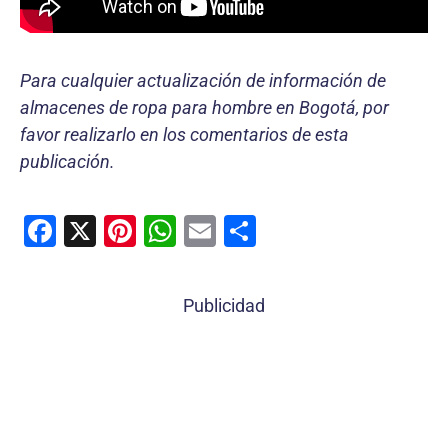
Para cualquier actualización de información de
almacenes de ropa para hombre en Bogotá, por
favor realizarlo en los comentarios de esta
publicación.
F
X
Pi
W
E
C
a
nt
h
m
o
c
er
at
ai
m
Publicidad
e
e
s
l
p
b
st
A
ar
o
p
tir
o
p