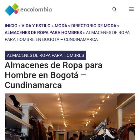
Saltar
Me
al
contenido
INICIO
»
VIDA Y ESTILO
»
MODA
»
DIRECTORIO DE MODA
»
ALMACENES DE ROPA PARA HOMBRES
»
ALMACENES DE ROPA
PARA HOMBRE EN BOGOTÁ – CUNDINAMARCA
ALMACENES DE ROPA PARA HOMBRES
Almacenes de Ropa para
Hombre en Bogotá –
Cundinamarca