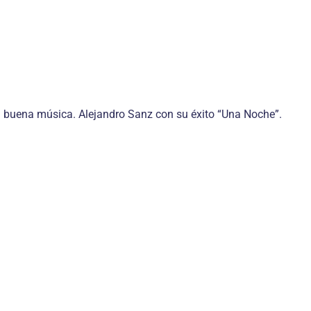
 la buena música. Alejandro Sanz con su éxito “Una Noche”.