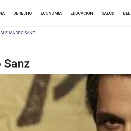
NA
DERECHO
ECONOMÍA
EDUCACIÓN
SALUD
BEL
 ALEJANDRO SANZ
o Sanz