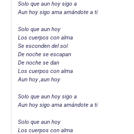
Solo que aun hoy sigo a
Aun hoy sigo ama amándote a ti
Solo que aun hoy
Los cuerpos con alma
Se esconden del sol
De noche se escapan
De noche se dan
Los cuerpos con alma
Aun hoy ,aun hoy
Solo que aun hoy sigo a
Aun hoy sigo ama amándote a ti
Solo que aun hoy
Los cuerpos con alma