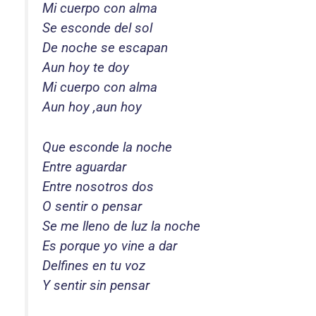
Mi cuerpo con alma
Se esconde del sol
De noche se escapan
Aun hoy te doy
Mi cuerpo con alma
Aun hoy ,aun hoy
Que esconde la noche
Entre aguardar
Entre nosotros dos
O sentir o pensar
Se me lleno de luz la noche
Es porque yo vine a dar
Delfines en tu voz
Y sentir sin pensar