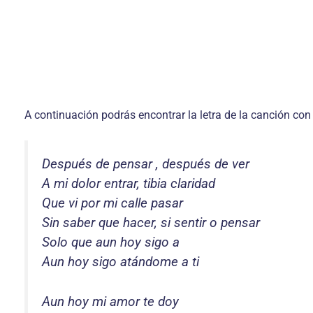
A continuación podrás encontrar la letra de la canción con
Después de pensar , después de ver
A mi dolor entrar, tibia claridad
Que vi por mi calle pasar
Sin saber que hacer, si sentir o pensar
Solo que aun hoy sigo a
Aun hoy sigo atándome a ti
Aun hoy mi amor te doy