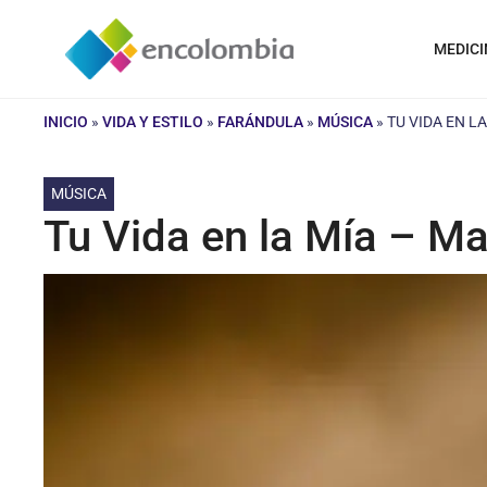
Saltar
al
MEDICI
contenido
INICIO
»
VIDA Y ESTILO
»
FARÁNDULA
»
MÚSICA
»
TU VIDA EN L
MÚSICA
Tu Vida en la Mía – M