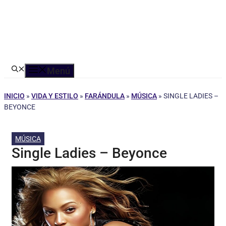
Menú
INICIO
»
VIDA Y ESTILO
»
FARÁNDULA
»
MÚSICA
»
SINGLE LADIES –
BEYONCE
MÚSICA
Single Ladies – Beyonce