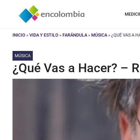
Saltar
al
MEDICI
contenido
INICIO
»
VIDA Y ESTILO
»
FARÁNDULA
»
MÚSICA
»
¿QUÉ VAS A 
MÚSICA
¿Qué Vas a Hacer? – 