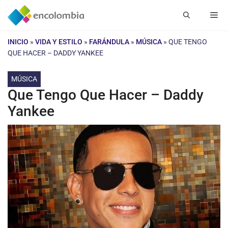
Saltar
Me
al
contenido
INICIO
»
VIDA Y ESTILO
»
FARÁNDULA
»
MÚSICA
»
QUE TENGO
QUE HACER – DADDY YANKEE
MÚSICA
Que Tengo Que Hacer – Daddy
Yankee