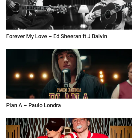
Forever My Love – Ed Sheeran ft J Balvin
Plan A – Paulo Londra