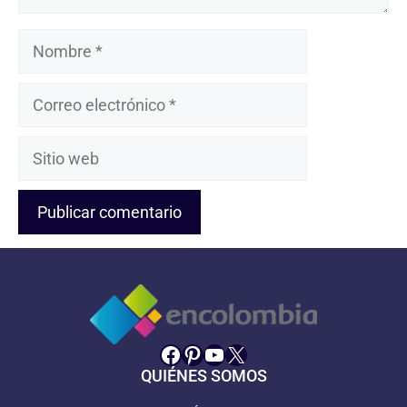
Nombre
Correo
electrónico
Sitio
web
Facebook
Pinterest
YouTube
X
QUIÉNES SOMOS