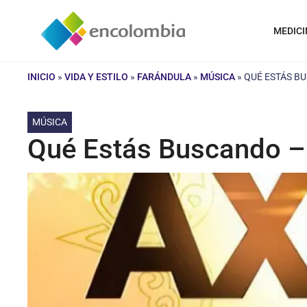
Saltar
al
MEDICI
contenido
INICIO
»
VIDA Y ESTILO
»
FARÁNDULA
»
MÚSICA
»
QUÉ ESTÁS B
MÚSICA
Qué Estás Buscando –