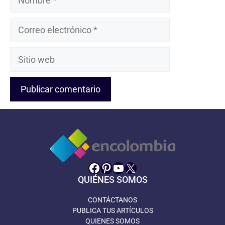
Correo
electrónico
Sitio
web
Facebook
Pinterest
YouTube
X
QUIÉNES SOMOS
CONTÁCTANOS
PUBLICA TUS ARTÍCULOS
QUIENES SOMOS